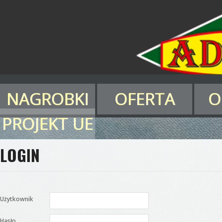
NAGROBKI
OFERTA
O
PROJEKT UE
Nagrobki / Pomniki
LOGIN
Parapety
Schody
Blaty kuchenne, łazienk
Użytkownik
Hasło